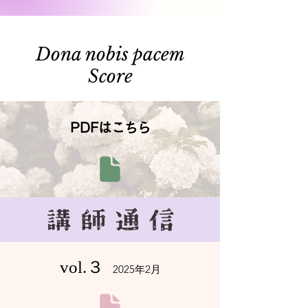
Dona nobis pacem
​Score
PDFはこちら
vol.３
2025年2月