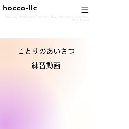
hocco-llc
hocco LLC | Forest Ocarina Tree Sound | Nagano Prefecture | Wood Flute |
Wood Ocarina
ことりのあいさつ
​練習動画